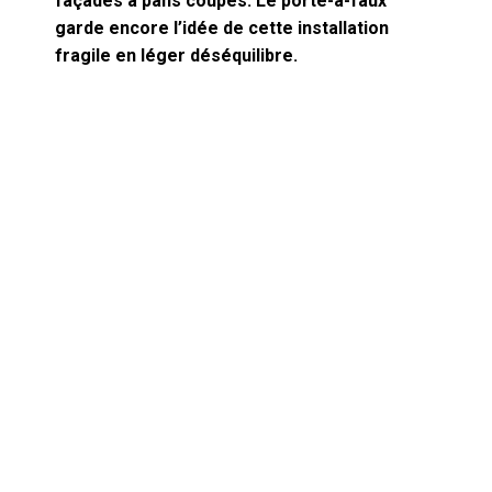
façades à pans coupés. Le porte-à-faux
garde encore l’idée de cette installation
fragile en léger déséquilibre.